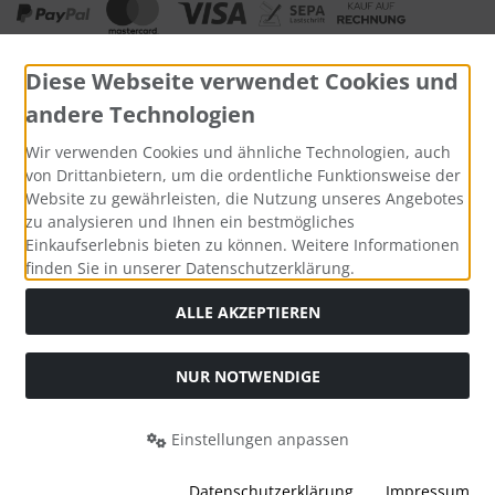
Diese Webseite verwendet Cookies und
andere Technologien
Wir verwenden Cookies und ähnliche Technologien, auch
Widerrufsformular
von Drittanbietern, um die ordentliche Funktionsweise der
Website zu gewährleisten, die Nutzung unseres Angebotes
zu analysieren und Ihnen ein bestmögliches
Einkaufserlebnis bieten zu können. Weitere Informationen
finden Sie in unserer Datenschutzerklärung.
ALLE AKZEPTIEREN
NUR NOTWENDIGE
Alle Preise inkl. gesetzl. MwSt. zzgl.
Versandkosten
. Die
durchgestrichenen Preise entsprechen dem bisherigen Preis
Einstellungen anpassen
bei kegelmarkt.de.
kegelmarkt.de © 2026 | Template © 2026 by Karl
Datenschutzerklärung
Impressum