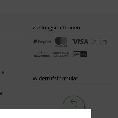
Zahlungsmethoden
le
Widerrufsformular
er
ng