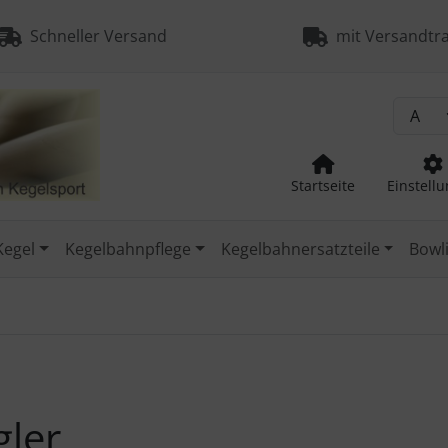
Schneller Versand
mit Versandtra
Startseite
Einstell
Kegel
Kegelbahnpflege
Kegelbahnersatzteile
Bowli
gler