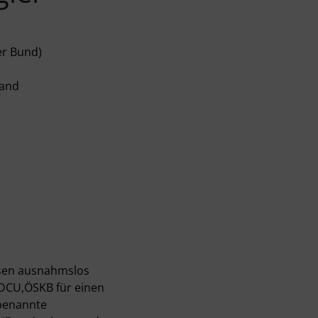
er Bund)
band
üssen ausnahmslos
DCU,ÖSKB für einen
 benannte