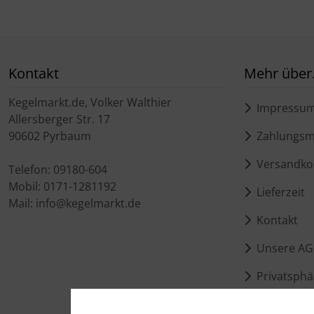
Kontakt
Mehr über.
Kegelmarkt.de, Volker Walthier
Impressu
Allersberger Str. 17
90602 Pyrbaum
Zahlungsmö
Versandko
Telefon: 09180-604
Mobil: 0171-1281192
Lieferzeit
Mail: info@kegelmarkt.de
Kontakt
Unsere AG
Privatsphä
Ladenöffnu