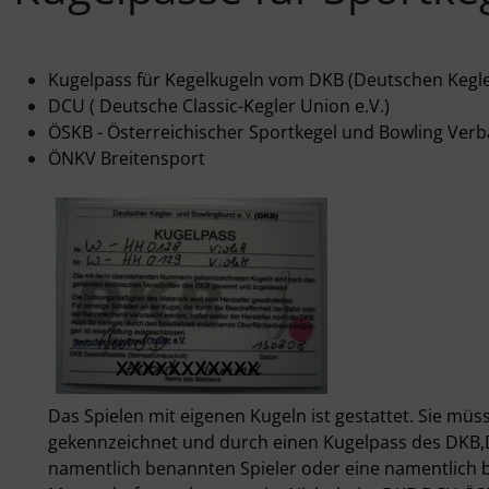
Glasartikel
Spellmann/Schmid
Puma
Kugelpass für Kegelkugeln vom DKB (Deutschen Kegl
Gutschein
Spieth
DCU ( Deutsche Classic-Kegler Union e.V.)
ÖSKB - Österreichischer Sportkegel und Bowling Ver
ÖNKV Breitensport
Sonstiges
Das Spielen mit eigenen Kugeln ist gestattet. Sie m
gekennzeichnet und durch einen Kugelpass des DKB,
namentlich benannten Spieler oder eine namentlich