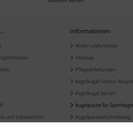
abbestellt werden.
..
Informationen
m
Widerrufsformular
glichkeiten
Sitemap
sten
Pflegeanleitungen
Kegelkugel Gravur Beispie
Kegelkugel Sorten
B
Kugelpässe für Sportkegl
re und Datenschutz
Kugelpassumschreibung
ngszeiten
Kugelpass Verlusterkläru