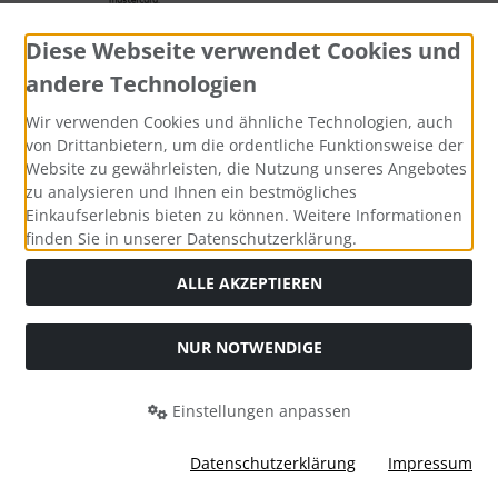
Diese Webseite verwendet Cookies und
andere Technologien
Wir verwenden Cookies und ähnliche Technologien, auch
Widerrufsformular
von Drittanbietern, um die ordentliche Funktionsweise der
Website zu gewährleisten, die Nutzung unseres Angebotes
zu analysieren und Ihnen ein bestmögliches
Einkaufserlebnis bieten zu können. Weitere Informationen
finden Sie in unserer Datenschutzerklärung.
ALLE AKZEPTIEREN
NUR NOTWENDIGE
Alle Preise inkl. gesetzl. MwSt. zzgl.
Versandkosten
. Die
durchgestrichenen Preise entsprechen dem bisherigen Preis
Einstellungen anpassen
bei kegelmarkt.de.
kegelmarkt.de © 2026 | Template © 2026 by Karl
Datenschutzerklärung
Impressum
mod
ified eCommerce Shopsoftware © 2009-2026