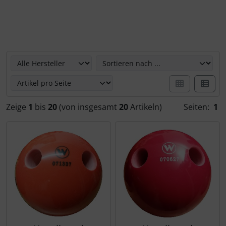
Glasartikel
Spellmann/Schmid
Puma
Gutschein
Spieth
Hier können Sie die nachfolgenden Artikel umsortieren u
Sonstiges
Zeige
1
bis
20
(von insgesamt
20
Artikeln)
Seiten:
1