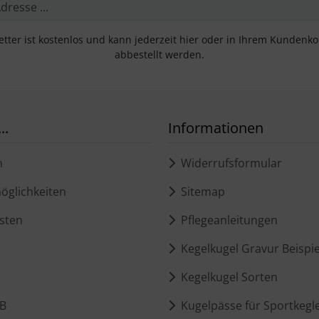
tter ist kostenlos und kann jederzeit hier oder in Ihrem Kundenk
abbestellt werden.
..
Informationen
m
Widerrufsformular
glichkeiten
Sitemap
sten
Pflegeanleitungen
Kegelkugel Gravur Beispie
Kegelkugel Sorten
B
Kugelpässe für Sportkegl