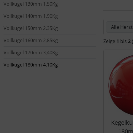
Vollkugel 130mm 1,50Kg
______________
Glasartikel
Spellmann/Schmid
Puma
Vollkugel 140mm 1,90Kg
Hier können 
Vollkugel 150mm 2,35Kg
Gutschein
Spieth
Vollkugel 160mm 2,85Kg
Zeige
1
bis
2
Sonstiges
Vollkugel 170mm 3,40Kg
Vollkugel 180mm 4,10Kg
Kegelku
180m