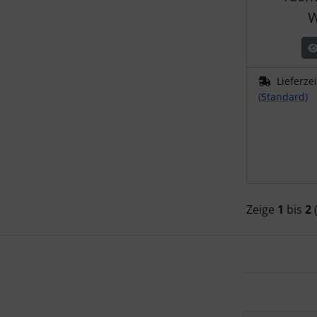
W
Lieferze
(Standard)
Zeige
1
bis
2