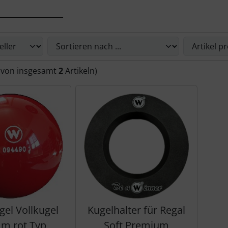
__________________
Sie die nachfolgenden Artikel umsortieren und zwischen ein
(von insgesamt
2
Artikeln)
gel Vollkugel
Kugelhalter für Regal
m rot Typ
Soft Premium